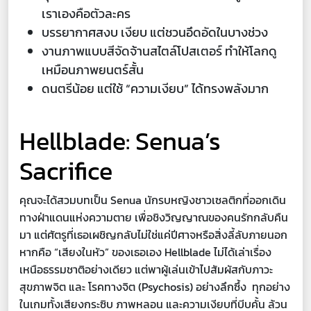
เราเองคือตัวละคร
บรรยากาศสงบ เงียบ แต่ชวนอึดอัดในบางช่วง
งานภาพแบบสีจัดจ้านสไตล์โปสเตอร์ ทำให้โลกดู
เหมือนภาพยนตร์สั้น
ดนตรีน้อย แต่ใช้ “ความเงียบ” ได้ทรงพลังมาก
Hellblade: Senua’s
Sacrifice
คุณจะได้สวมบทเป็น Senua นักรบหญิงชาวเซลติกที่ออกเดิน
ทางฝ่าแดนแห่งความตาย เพื่อชิงวิญญาณของคนรักกลับคืน
มา แต่ศัตรูที่เธอเผชิญกลับไม่ใช่แค่ปีศาจหรือสิ่งลี้ลับภายนอก
หากคือ “เสียงในหัว” ของเธอเอง Hellblade ไม่ได้เล่าเรื่อง
เหนือธรรมชาติอย่างเดียว แต่พาผู้เล่นเข้าไปสัมผัสกับภาวะ
สุขภาพจิต และ โรคทางจิต (Psychosis) อย่างลึกซึ้ง ทุกอย่าง
ในเกมทั้งเสียงกระซิบ ภาพหลอน และความเงียบที่บีบคั้น ล้วน