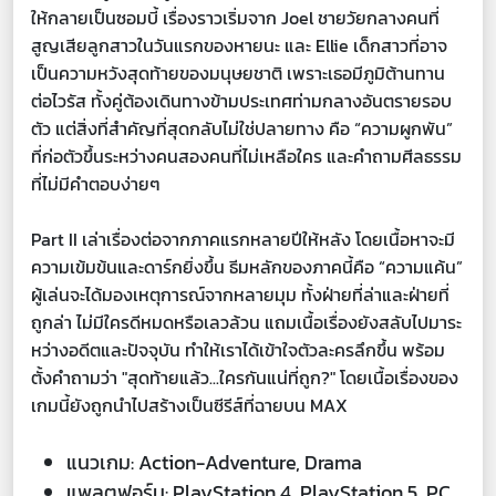
ให้กลายเป็นซอมบี้ เรื่องราวเริ่มจาก Joel ชายวัยกลางคนที่
สูญเสียลูกสาวในวันแรกของหายนะ และ Ellie เด็กสาวที่อาจ
เป็นความหวังสุดท้ายของมนุษยชาติ เพราะเธอมีภูมิต้านทาน
ต่อไวรัส ทั้งคู่ต้องเดินทางข้ามประเทศท่ามกลางอันตรายรอบ
ตัว แต่สิ่งที่สำคัญที่สุดกลับไม่ใช่ปลายทาง คือ “ความผูกพัน”
ที่ก่อตัวขึ้นระหว่างคนสองคนที่ไม่เหลือใคร และคำถามศีลธรรม
ที่ไม่มีคำตอบง่ายๆ
Part II เล่าเรื่องต่อจากภาคแรกหลายปีให้หลัง โดยเนื้อหาจะมี
ความเข้มข้นและดาร์กยิ่งขึ้น ธีมหลักของภาคนี้คือ “ความแค้น”
ผู้เล่นจะได้มองเหตุการณ์จากหลายมุม ทั้งฝ่ายที่ล่าและฝ่ายที่
ถูกล่า ไม่มีใครดีหมดหรือเลวล้วน แถมเนื้อเรื่องยังสลับไปมาระ
หว่างอดีตและปัจจุบัน ทำให้เราได้เข้าใจตัวละครลึกขึ้น พร้อม
ตั้งคำถามว่า "สุดท้ายแล้ว...ใครกันแน่ที่ถูก?" โดยเนื้อเรื่องของ
เกมนี้ยังถูกนำไปสร้างเป็นซีรีส์ที่ฉายบน MAX
แนวเกม: Action-Adventure, Drama
แพลตฟอร์ม: PlayStation 4, PlayStation 5, PC