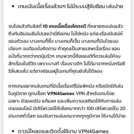
เกมเน้นเนื้อเรื่องล้วนๆ ไม่มีระบบสู้ซับซ้อน เล่นง่าย
จบไปแล้วกับลิสต์
10 เกมเนื้อเรื่องโคตรดี
ที่หลายคนเล่นแล้ว
ถึงกับอินจนลืมไปเลยว่านี่คือเกม ไม่ใช่หนัง แต่ละเรื่องมีเสน่ห์
ของตัวเอง บางเกมก็ซึ้ง บางเกมก็เจ็บ บางเกมก็บีบใจแบบ
เงียบๆ จนต้องนั่งคิดตาม ถ้าคุณเป็นสายเสพเนื้อเรื่อง ชอบ
อะไรที่มากกว่ากดปุ่มรัวๆ เกมพวกนี้คือของดีที่ควรเล่นให้จบ
สักเรื่องในชีวิต เพราะบางที เรื่องราวดีๆ ไม่ได้มาจากหนังหรือซี
รีส์เสมอไป แต่อาจซ่อนอยู่ในเกมที่คุณยังไม่ได้ลอง
หากเกมอยากเล่นเกมที่มีเนื้อเรื่องดีไม่แพ้หนัง หรือเปิดให้เล่น
ในภูมิภาค ถูกบล็อก
VPN4Games
VPN สำหรับเกมโดย
เฉพาะ ช่วยลดปิง แก้แลค และเพิ่มความเสถียรให้กับการเล่น
เกมออนไลน์ มีเซิร์ฟเวอร์ให้เลือกมากกว่า 100 เซิร์ฟเวอร์ใน 20
ประเทศทั่วโลก รองรับการเล่นเกมจากทุกภูมิภาค ใช้งานได้ง่าย
ดาวน์โหลดและติดตั้งใช้งาน VPN4Games: