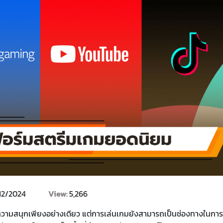
12/2024
View:
5,266
พื่อความสนุกเพียงอย่างเดียว แต่การเล่นเกมยังสามารถเป็นช่องทางในการ