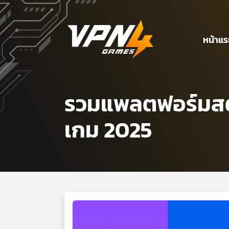
หน้าแ
รวมแพลตฟอร์มสตร
เกม 2025