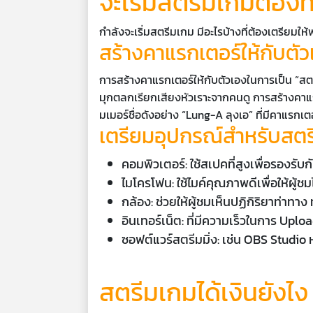
จะเริ่มสตรีมเกมต้องท
กำลังจะเริ่มสตรีมเกม มีอะไรบ้างที่ต้องเตรียมให
สร้างคาแรกเตอร์ให้กับตัว
การสร้างคาแรกเตอร์ให้กับตัวเองในการเป็น “สตรี
มุกตลกเรียกเสียงหัวเราะจากคนดู การสร้างคาแรก
มเมอร์ชื่อดังอย่าง “Lung-A ลุงเอ” ที่มีคาแรกเ
เตรียมอุปกรณ์สำหรับสตร
คอมพิวเตอร์: ใช้สเปคที่สูงเพื่อรองร
ไมโครโฟน: ใช้ไมค์คุณภาพดีเพื่อให้ผู้ชม
กล้อง: ช่วยให้ผู้ชมเห็นปฏิกิริยาท่าทาง 
อินเทอร์เน็ต: ที่มีความเร็วในการ Upl
ซอฟต์แวร์สตรีมมิ่ง: เช่น OBS Studio
สตรีมเกมได้เงินยังไง