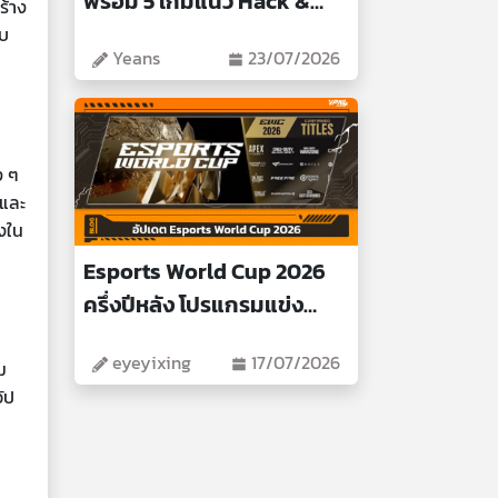
พร้อม 5 เกมแนว Hack &
ร้าง
Slash สุดมันส์
อบ
Yeans
23/07/2026
ง ๆ
มและ
ลงใน
Esports World Cup 2026
ครึ่งปีหลัง โปรแกรมแข่ง
สำคัญ
eyeyixing
17/07/2026
ม
ัป