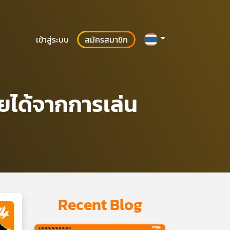
เข้าสู่ระบบ
สมัครสมาชิก
ได้จากการเล่น
Recent Blog