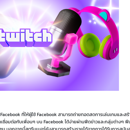
ebook ที่ให้ผู้ใช้ Facebook สามารถถ่ายทอดสดการเล่นเกมและสร้
ชื่อมต่อกับเพื่อนๆ บน Facebook ได้ง่ายผ่านฟีดข่าวและกลุ่มต่างๆ ฟีเ
ู้ชม นอกจากนี้สตรีมเมอร์ยังสามารถสร้างรายได้จากการได้รับการสนับ