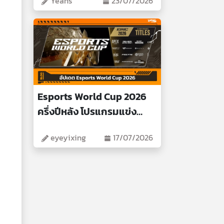
Yeans
23/07/2026
Esports World Cup 2026
ครึ่งปีหลัง โปรแกรมแข่ง
สำคัญ
eyeyixing
17/07/2026