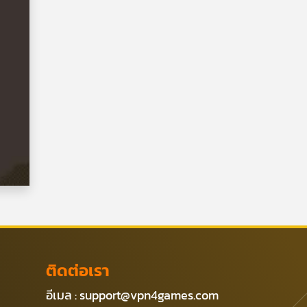
ติดต่อเรา
อีเมล :
support@vpn4games.com