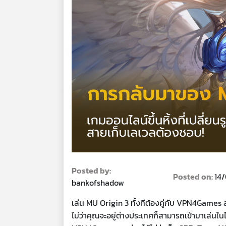
Posted by:
Posted on:
14
bankofshadow
เล่น MU Origin 3 ทั้งทีต้องคู่กับ VPN4Games
ไม่ว่าคุณจะอยู่ต่างประเทศก็สามารถเข้ามาเล่นใ