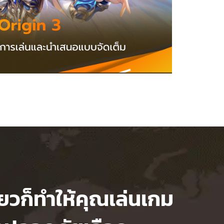
ียวก็ทำให้คุณเล่นเกม