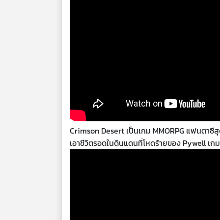
Crimson Desert เป็นเกม MMORPG แฟนตาซีสุดตระกา
เอาชีวิตรอดในดินแดนที่โหดร้ายของ Pywell เกมน