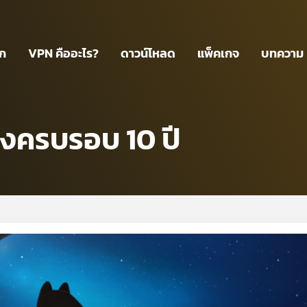
รก
VPN คืออะไร?
ดาวน์โหลด
แพ็คเกจ
บทความ
งครบรอบ 10 ปี