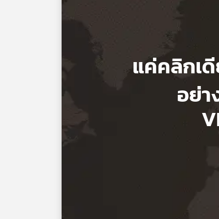
แค่คลิกเด
อย่า
V