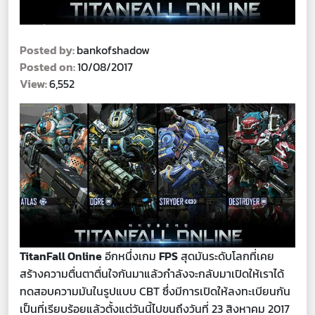
Posted by:
bankofshadow
Posted on:
10/08/2017
View:
6,552
TitanFall Online
อีกหนึ่งเกม
FPS
สุดมันระดับโลกที่เคย
สร้างความตื่นตาตื่นใจกันมาแล้วกำลังจะกลับมาเปิดให้เราได้
ทดสอบความมันในรูปแบบ CBT ซึ่งมีการเปิดให้ลงทะเบียนกัน
เป็นที่เรียบร้อยแล้วตั้งแต่วันนี้ไปขนถึงวันที่ 23 สิงหาคม 2017