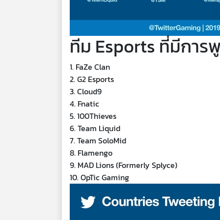
ทีม Esports ที่มีการพ
1. FaZe Clan
2. G2 Esports
3. Cloud9
4. Fnatic
5. 100Thieves
6. Team Liquid
7. Team SoloMid
8. Flamengo
9. MAD Lions (Formerly Splyce)
10. OpTic Gaming