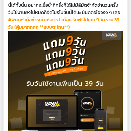
นี้ได้ทั้งนั้น อยากจะซื้อซ้ำกี่ครั้งก็ได้ไม่มีลิมิตจำกัดจำนวนครั้ง
วันใช้งานยังไม่หมดก็จัดโปรโมชั่นนี้ได้นะ มันดีต่อใจจริง ๆ เลย
#พิเศษ! เมื่อชำระค่าบริการ 1 เดือน รับฟรีไปเลย 9 วัน รวม 39
วัน (คุ้มมากกกก **แบบตะโกน**)