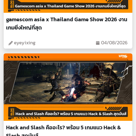
gamescom asia x Thailand Game Show 2026 งาน
เกมยิ่งใหญ่ที่สุด
eyeyixing
04/08/2026
Hack and Slash คืออะไร? พร้อม 5 เกมแนว Hack &
Slash สุดมันส์