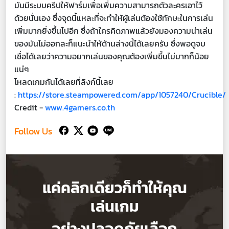
มันมีระบบครีปให้ฟาร์มเพื่อเพิ่มความสามารถตัวละครเอาไว้
ด้วยนั่นเอง ซึ่งจุดนี้แหละที่จะทำให้ผู้เล่นต้องใช้ทักษะในการเล่น
เพิ่มมากยิ่งขึ้นไปอีก ซึ่งถ้าใครคิดภาพแล้วยังมองความน่าเล่น
ของมันไม่ออกละก็แนะนำให้ด้านล่างนี้ได้เลยครับ ซึ่งพอดูจบ
เชื่อได้เลยว่าความอยากเล่นของคุณต้องเพิ่มขึ้นไม่มากก็น้อย
แน่ๆ
โหลดเกมกันได้เลยที่ลิงก์นี้เลย
:
https://store.steampowered.com/app/1057240/Crucible/
Credit -
www.4gamers.co.th
Follow Us
แค่คลิกเดียวก็ทำให้คุณ
เล่นเกม
อย่างปลอดภัยเลือก