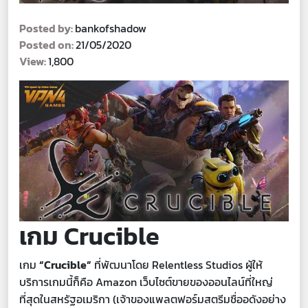
Posted by:
bankofshadow
Posted on:
21/05/2020
View:
1,800
เกม Crucible
เกม
“Crucible”
ที่พัฒนาโดย Relentless Studios ผู้ให้
บริการเกมนี้ก็คือ Amazon เว็บไซต์ขายของออนไลน์ที่ใหญ่
ที่สุดในสหรัฐอเมริกา (เจ้าของแพลตฟอร์มสตรีมชื่ออดังอย่าง