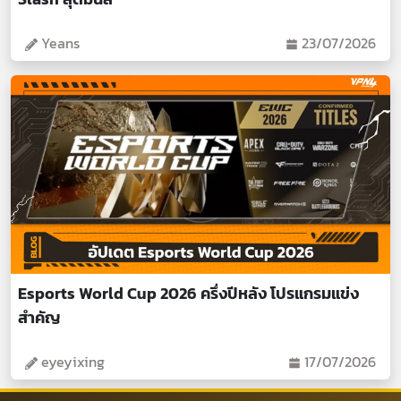
Yeans
23/07/2026
Esports World Cup 2026 ครึ่งปีหลัง โปรแกรมแข่ง
สำคัญ
eyeyixing
17/07/2026