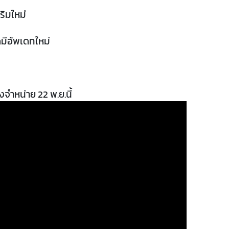
ริมใหม่
มีอัพเดทใหม่
งจำหน่าย 22 พ.ย.นี้