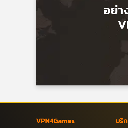
อย่า
V
VPN4Games
บริ