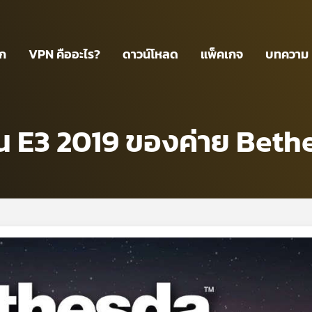
รก
VPN คืออะไร?
ดาวน์โหลด
แพ็คเกจ
บทความ
าน E3 2019 ของค่าย Beth