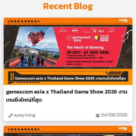
Recent Blog
gamescom asia x Thailand Game Show 2026 งาน
เกมยิ่งใหญ่ที่สุด
eyeyixing
04/08/2026