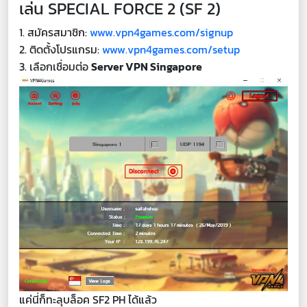
เล่น SPECIAL FORCE 2 (SF 2)
1. สมัครสมาชิก:
www.vpn4games.com/signup
2. ติดตั้งโปรแกรม:
www.vpn4games.com/setup
3. เลือกเชื่อมต่อ
Server VPN Singapore
แค่นี่ก็ทะลุบล็อค SF2 PH ได้แล้ว