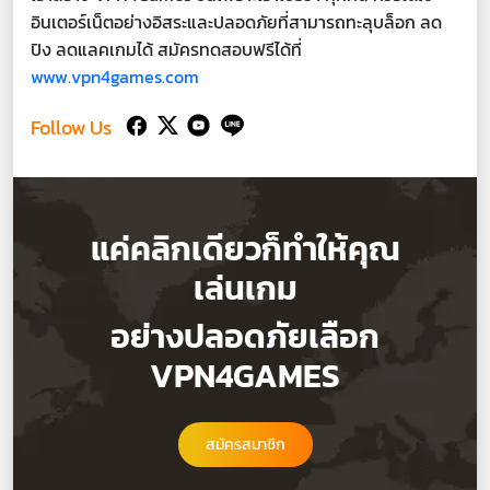
อินเตอร์เน็ตอย่างอิสระและปลอดภัยที่สามารถทะลุบล็อก ลด
ปิง ลดแลคเกมได้ สมัครทดสอบฟรีได้ที่
www.vpn4games.com
Follow Us
แค่คลิกเดียวก็ทำให้คุณ
เล่นเกม
อย่างปลอดภัยเลือก
VPN4GAMES
สมัครสมาชิก