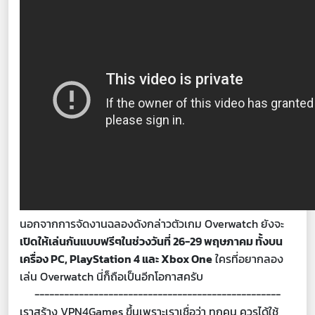
นอกจากการจัดงานฉลองดังกล่าวตัวเกม Overwatch ยังจะ
เปิดให้เล่นกันแบบฟรีๆในช่วงวันที่ 26-29 พฤษภาคม ทั้งบน
เครื่อง PC, PlayStation 4 และ Xbox One
ใครที่อยากลอง
เล่น Overwatch นี่ก็ถือเป็นอีกโอกาสครับ
--------------------------------------------------
เราสร้าง VPN4Games ขึ้นเพราะเราเชื่อว่า ทุกคน ควรได้ใช้