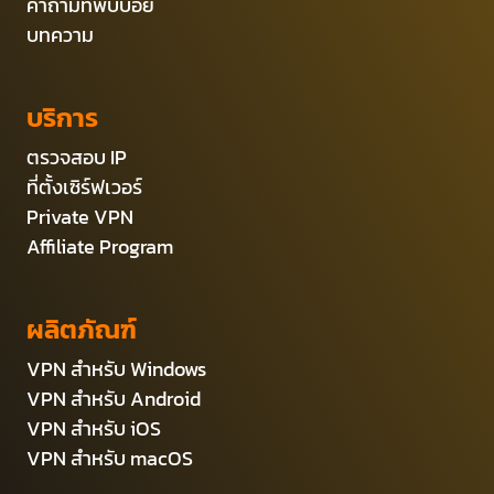
คำถามที่พบบ่อย
บทความ
บริการ
ตรวจสอบ IP
ที่ตั้งเซิร์ฟเวอร์
Private VPN
Affiliate Program
ผลิตภัณฑ์
VPN สำหรับ Windows
VPN สำหรับ Android
VPN สำหรับ iOS
VPN สำหรับ macOS