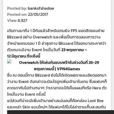
Posted by:
bankofshadow
Posted on:
22/05/2017
View:
6,927
เดินทางมาถึง 1 ปีกันแล้วสำหรับเกมยิง FPS ยอดฮิตของค่าย
Blizzard อย่าง Overwatch และเพื่อเป็นการฉลองการวาง
จำหน่ายครบรอบ 1 ปี ล่าสุดทาง Blizzard ได้ออกมาประกาศว่า
ตัวเกมจะมีงาน Event ใหม่ในวันที่
23 พฤษภาคม –
12 มิถุนายน ที่จะถึงนี้
ซึ่ง ณ ตอนนี้ทาง Blizzard ยังไม่ได้เปิดเผยรายละเอียดออกมา
ว่างาน Event ดังกล่าวจะมีอะไรถูกเพิ่มเข้ามาในเกม ซึ่งแฟนๆก็
คาดเดากันไปต่างๆนาๆ ว่าเราอาจจะได้เห็นแผนที่หรือ Hero ตัว
ใหม่ในงาน Event ครั้งนี้
แต่ส่วนที่น่าจะมีเพิ่มเข้ามาอย่างแน่นอนก็คือกล่อง Loot Box
และเหล่า Skin แบบใหม่ๆ ให้แฟนๆได้ไปไล่ล่าตามเก็บสะสมกัน