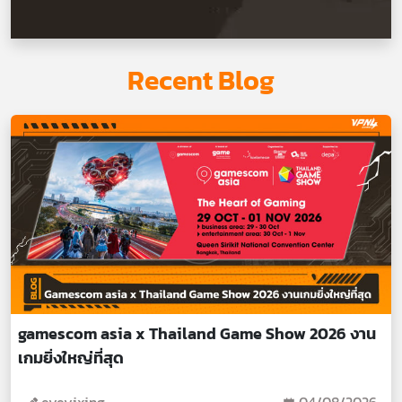
Recent Blog
gamescom asia x Thailand Game Show 2026 งาน
เกมยิ่งใหญ่ที่สุด
eyeyixing
04/08/2026