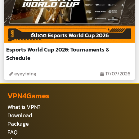
Esports World Cup 2026: Tournaments &
Schedule
eyeyixing
17/07/2026
VPN4Games
What is VPN?
Download
Package
FAQ