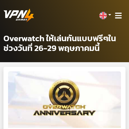
Overwatch ให้เล่นกันแบบฟรีๆใน
ช่วงวันที่ 26-29 พฤษภาคมนี้