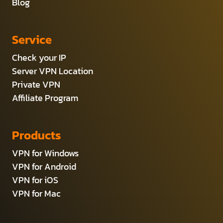
Blog
Service
Check your IP
Server VPN Location
Private VPN
Affiliate Program
Products
VPN for Windows
VPN for Android
VPN for iOS
VPN for Mac