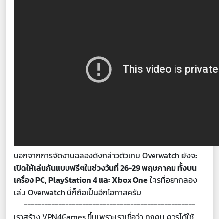
นอกจากการจัดงานฉลองดังกล่าวตัวเกม Overwatch ยังจะ
เปิดให้เล่นกันแบบฟรีๆในช่วงวันที่ 26-29 พฤษภาคม ทั้งบน
เครื่อง PC, PlayStation 4 และ Xbox One
ใครที่อยากลอง
เล่น Overwatch นี่ก็ถือเป็นอีกโอกาสครับ
--------------------------------------------------
เราสร้าง VPN4Games ขึ้นเพราะเราเชื่อว่า ทุกคน ควรได้ใช้