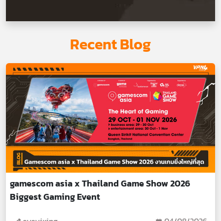
Recent Blog
gamescom asia x Thailand Game Show 2026
Biggest Gaming Event
eyeyixing
04/08/2026