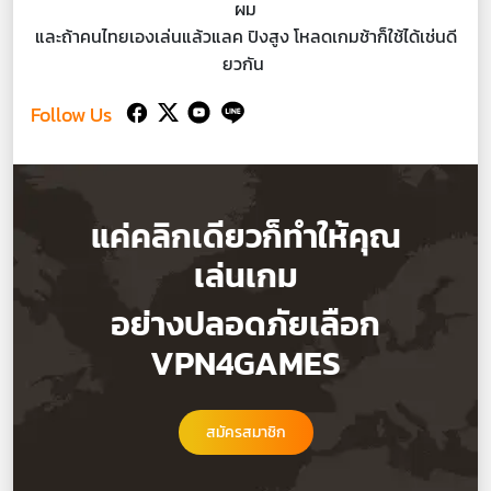
ผม
และถ้าคนไทยเองเล่นแล้วแลค ปิงสูง โหลดเกมช้าก็ใช้ได้เช่นดี
ยวกัน
Follow Us
แค่คลิกเดียวก็ทำให้คุณ
เล่นเกม
อย่างปลอดภัยเลือก
VPN4GAMES
สมัครสมาชิก