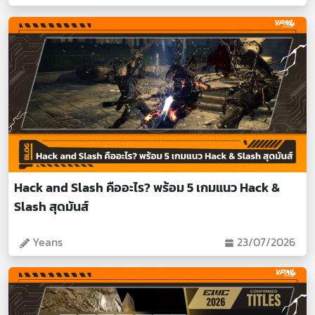
Hack and Slash คืออะไร? พร้อม 5 เกมแนว Hack &
Slash สุดมันส์
Yeans
23/07/2026