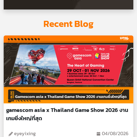
Recent Blog
gamescom asia x Thailand Game Show 2026 งาน
เกมยิ่งใหญ่ที่สุด
eyeyixing
04/08/2026