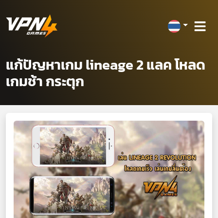
แก้ปัญหาเกม lineage 2 แลค โหลด
เกมช้า กระตุก