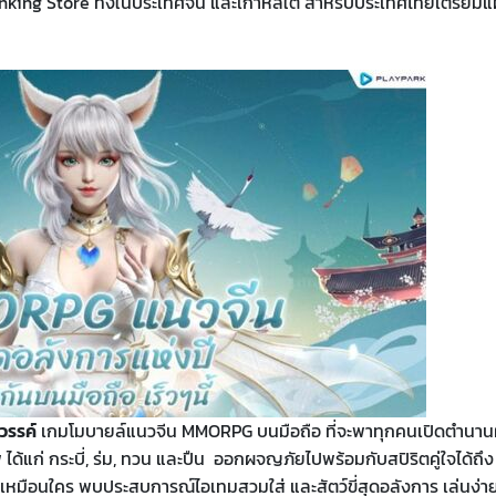
king Store ทั้งในประเทศจีน และเกาหลีใต้ สำหรับประเทศไทยเตรียม
วรรค์
เกมโมบายล์แนวจีน MMORPG บนมือถือ ที่จะพาทุกคนเปิดตำนานผ
้แก่ กระบี่, ร่ม, ทวน และปืน ออกผจญภัยไปพร้อมกับสปิริตคู่ใจได้ถึง
เหมือนใคร พบประสบการณ์ไอเทมสวมใส่ และสัตว์ขี่สุดอลังการ เล่นง่า