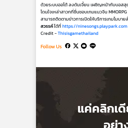
ด้วยระบบออโต้ ลงดันเจี้ยน เผชิญหน้ากับบอสสุ
โดนใจเหล่าสาวกที่ชื่นชอบเกมแนวจีน MMORPG 
สามารถติดตามข่าวการเปิดให้บริการเกมโมบายล
สวรรค์
ได้ที่
https://ninesongs.playpark.com
Credit -
Thisisgamethailand
Follow Us
แค่คลิกเด
อย่า