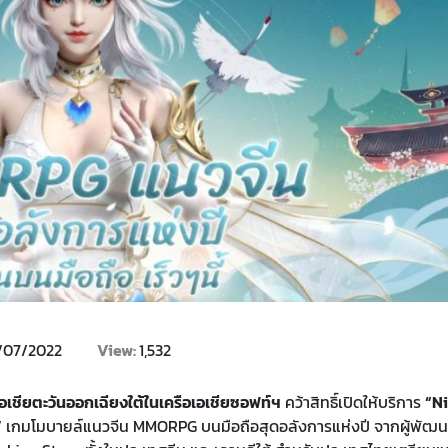
/07/2022
View:
1,532
เอเชียตะวันออกเฉียงใต้ในเครือเอเชียซอฟท์ฯ
คว้าสิทธิ์เปิดให้บริการ
“N
”
เกมโมบายล์แนวจีน MMORPG บนมือถือสุดอลังการแห่งปี จากผู้พัฒน