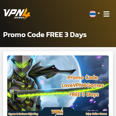
Promo Code FREE 3 Days