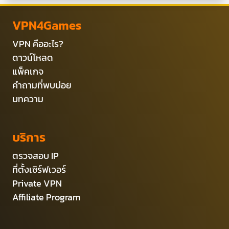
VPN4Games
VPN คืออะไร?
ดาวน์โหลด
แพ็คเกจ
คำถามที่พบบ่อย
บทความ
บริการ
ตรวจสอบ IP
ที่ตั้งเซิร์ฟเวอร์
Private VPN
Affiliate Program