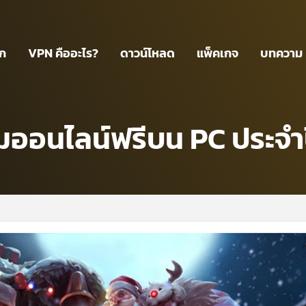
รก
VPN คืออะไร?
ดาวน์โหลด
แพ็คเกจ
บทความ
กมออนไลน์ฟรีบน PC ประจำ