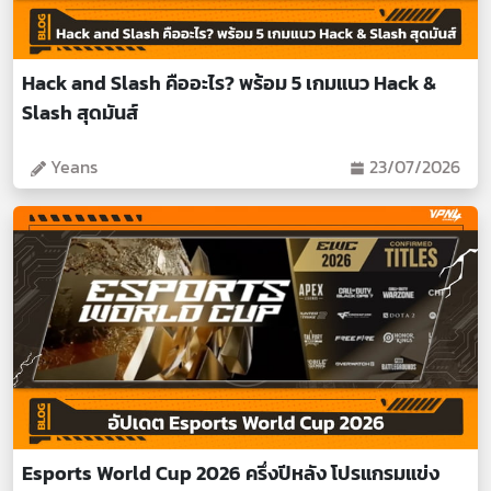
Hack and Slash คืออะไร? พร้อม 5 เกมแนว Hack &
Slash สุดมันส์
Yeans
23/07/2026
Esports World Cup 2026 ครึ่งปีหลัง โปรแกรมแข่ง