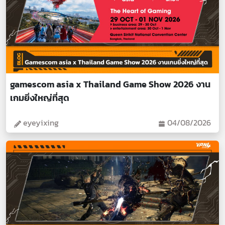
gamescom asia x Thailand Game Show 2026 งาน
เกมยิ่งใหญ่ที่สุด
eyeyixing
04/08/2026