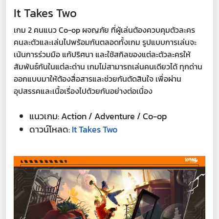
It Takes Two
เกม 2 คนแนว Co-op ผจญภัย ที่ผู้เล่นต้องควบคุมตัวละคร
คนละตัวและเล่นไปพร้อมกันตลอดทั้งเกม รูปแบบการเล่นจะ
เน้นการร่วมมือ แก้ปริศนา และใช้สกิลของแต่ละตัวละครให้
สัมพันธ์กันในแต่ละด่าน เกมไม่สามารถเล่นคนเดียวได้ ทุกด่าน
ออกแบบมาให้ต้องสื่อสารและช่วยกันตัดสินใจ เพื่อผ่าน
อุปสรรคและเนื้อเรื่องไปด้วยกันอย่างต่อเนื่อง
แนวเกม: Action / Adventure / Co-op
ดาวน์โหลด:
It Takes Two