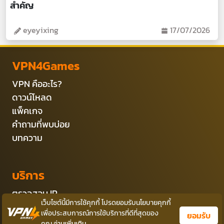
สำคัญ
eyeyixing
17/07/2026
VPN4Games
VPN คืออะไร?
ดาวน์โหลด
แพ็คเกจ
คำถามที่พบบ่อย
บทความ
บริการ
ตรวจสอบ IP
เว็บไซต์นี้มีการใช้คุกกี้ โปรดยอมรับนโยบายคุกกี้
ที่ตั้งเซิร์ฟเวอร์
เพื่อประสบการณ์การใช้บริการที่ดีที่สุดของ
ยอมรับ
Private VPN
คุณ
อ่านเพิ่มเติม