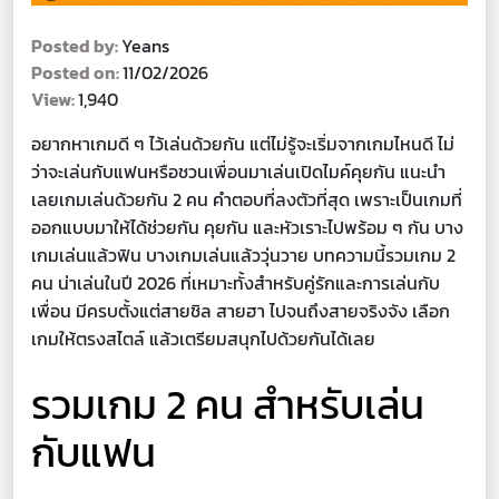
Posted by:
Yeans
Posted on:
11/02/2026
View:
1,940
อยากหาเกมดี ๆ ไว้เล่นด้วยกัน แต่ไม่รู้จะเริ่มจากเกมไหนดี ไม่
ว่าจะเล่นกับแฟนหรือชวนเพื่อนมาเล่นเปิดไมค์คุยกัน แนะนำ
เลยเกมเล่นด้วยกัน 2 คน คำตอบที่ลงตัวที่สุด เพราะเป็นเกมที่
ออกแบบมาให้ได้ช่วยกัน คุยกัน และหัวเราะไปพร้อม ๆ กัน บาง
เกมเล่นแล้วฟิน บางเกมเล่นแล้ววุ่นวาย บทความนี้รวมเกม 2
คน น่าเล่นในปี 2026 ที่เหมาะทั้งสำหรับคู่รักและการเล่นกับ
เพื่อน มีครบตั้งแต่สายชิล สายฮา ไปจนถึงสายจริงจัง เลือก
เกมให้ตรงสไตล์ แล้วเตรียมสนุกไปด้วยกันได้เลย
รวมเกม 2 คน สำหรับเล่น
กับแฟน