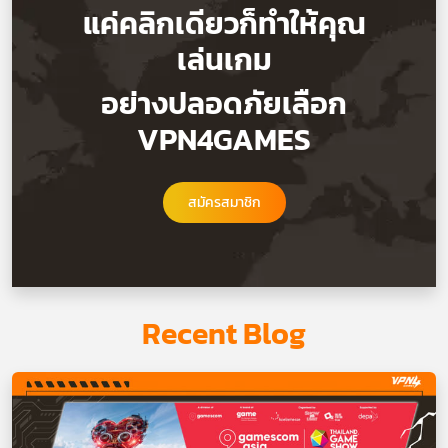
แค่คลิกเดียวก็ทำให้คุณ
เล่นเกม
อย่างปลอดภัยเลือก
VPN4GAMES
สมัครสมาชิก
Recent Blog