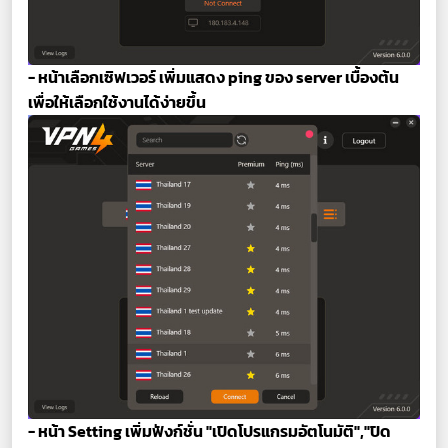
- หน้าเลือกเซิฟเวอร์ เพิ่มแสดง ping ของ server เบื้องต้น
เพื่อให้เลือกใช้งานได้ง่ายขึ้น
- หน้า Setting เพิ่มฟังก์ชั่น "เปิดโปรแกรมอัตโนมัติ","ปิด