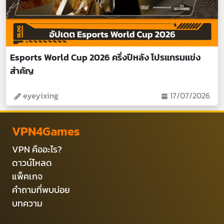
Esports World Cup 2026 ครึ่งปีหลัง โปรแกรมแข่ง
สำคัญ
eyeyixing
17/07/2026
VPN4Games
VPN คืออะไร?
ดาวน์โหลด
แพ็คเกจ
คำถามที่พบบ่อย
บทความ