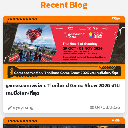
Recent Blog
gamescom asia x Thailand Game Show 2026 งาน
เกมยิ่งใหญ่ที่สุด
eyeyixing
04/08/2026