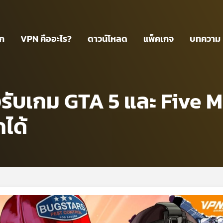
รก
VPN คืออะไร?
ดาวน์โหลด
แพ็คเกจ
บทความ
บเกม GTA 5 และ Five M 
กได้