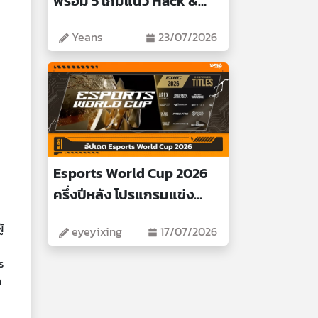
พร้อม 5 เกมแนว Hack &
Slash สุดมันส์
Yeans
23/07/2026
Esports World Cup 2026
ครึ่งปีหลัง โปรแกรมแข่ง
สำคัญ
้
eyeyixing
17/07/2026
s
ำ