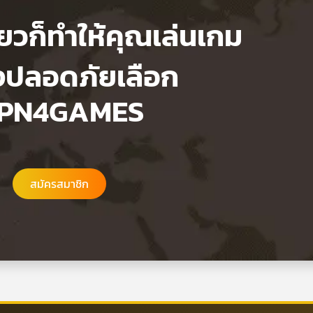
ียวก็ทำให้คุณเล่นเกม
งปลอดภัยเลือก
PN4GAMES
สมัครสมาชิก