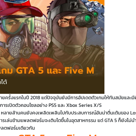
ครั้งแรกในปี 2018 แต่ปัจจุบันยังมีการอัปเดตตัวเกมให้ทันสมัยและมีผู
่งกับการเปิดตัวคอนโซลอย่าง PS5 และ Xbox Series X/S
หลายล้านคนยังคงเพลิดเพลินไปกับประสบการณ์อันน่าตื่นเต้นของ Lo
การเล่นข้ามแพลตฟอร์มจะเติบโตขึ้นในอุตสาหกรรม แต่ GTA 5 ก็ยังไม่น
บนแพลตฟอร์มเดียวกัน