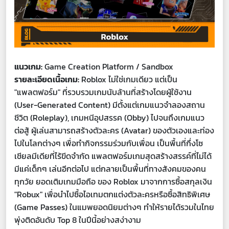
แนวเกม:
Game Creation Platform / Sandbox
รายละเอียดเนื้อเกม:
Roblox ไม่ใช่เกมเดียว แต่เป็น
"แพลตฟอร์ม" ที่รวบรวมเกมนับล้านที่สร้างโดยผู้ใช้งาน
(User-Generated Content) มีตั้งแต่เกมแนวจำลองสถาน
ชีวิต (Roleplay), เกมหนีอุปสรรค (Obby) ไปจนถึงเกมแนว
ต่อสู้ ผู้เล่นสามารถสร้างตัวละคร (Avatar) ของตัวเองและท่อง
ไปในโลกต่างๆ เพื่อทำกิจกรรมร่วมกับเพื่อน เป็นพื้นที่กึ่งโซ
เชียลมีเดียที่ไร้ขีดจำกัด
แพลตฟอร์มเกมสุดสร้างสรรค์ที่ไม่ได้
มีแค่เด็กๆ เล่นอีกต่อไป แต่กลายเป็นพื้นที่ทางสังคมของคน
ทุกวัย ยอดเติมเกมมือถือ ของ Roblox มาจากการซื้อสกุลเงิน
"Robux" เพื่อนำไปซื้อไอเทมตกแต่งตัวละครหรือซื้อสิทธิพิเศษ
(Game Passes) ในแมพยอดนิยมต่างๆ ทำให้รายได้รวมในไทย
พุ่งติดอันดับ Top 8 ในปีนี้อย่างสง่างาม