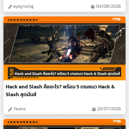
eyeyixing
04/08/2026
Hack and Slash คืออะไร? พร้อม 5 เกมแนว Hack &
Slash สุดมันส์
Yeans
23/07/2026