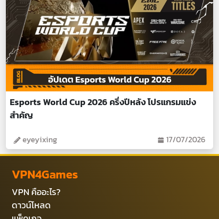
Esports World Cup 2026 ครึ่งปีหลัง โปรแกรมแข่ง
สำคัญ
eyeyixing
17/07/2026
VPN4Games
VPN คืออะไร?
ดาวน์โหลด
แพ็คเกจ