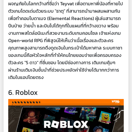
ผจญภัยในโลกกว้างที่ชื่อว่า Teyvat เพื่อตามหาพี่น้องที่หายไป
ตัวเกมโดดเด่นด้วยระบบ "ธาตุ" ที่สามารถนำมาผสมผสานกัน
เพื่อทำคอมโบดาเมจ (Elemental Reactions) ผู้เล่นสามารถ
ปีนป่าย ว่ายน้ำ และบินไปได้ทุกที่ในแผนที่ที่กว้างขวาง พร้อม
งานภาพสไตล์อนิเมะที่สวยงามระดับเกมคอนโซล
เจ้าแห่งเกม
Open-world RPG ที่พิสูจน์ให้เห็นว่าเนื้อเรื่องและตัวละคร
คุณภาพสูงสามารถดึงดูดเงินในกระเป๋าได้มหาศาล ระบบกาชา
ของเกมนี้คือหัวใจหลักที่ทำให้คนไทยยอมจ่ายเพื่อครอบครอง
ตัวละคร "5 ดาว" ที่ชื่นชอบ โดยมีช่องทางการ เติมเกมคุ้มๆ
ผ่านร้านเติมเงินชั้นนำที่ช่วยประหยัดค่าใช้จ่ายได้มากกว่าการ
เติมในแอปโดยตรง
6. Roblox