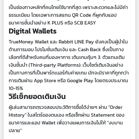
เป็นช่องทางหลักที่คนไทยใช้มากที่สุด เพราะสะดวกและไม่มีค่า
ธรรมเนียม โดยเฉพาะการสแกน QR Code ที่ผูกกับแอป
ธนาคารชั้นนำอย่าง K PLUS หรือ SCB EASY
Digital Wallets
TrueMoney Wallet และ Rabbit LINE Pay ยังคงเป็นผู้นำใน
ด้านการมอบ โปรโมชั่นเติมเงิน และ Cash Back ซึ่งเป็นทาง
เลือกที่ดีสำหรับคนที่มองหาการ เติมเกมคุ้มๆ 3. ตัวแทนเติม
เงินชั้นนำ (Third-party Platforms): เว็บไซต์เติมเงินอย่าง
เป็นทางการที่เป็นพาร์ทเนอร์กับค่ายเกม มักจะมีราคาที่ถูกกว่า
การเติมผ่าน App Store หรือ Google Play โดยตรงประมาณ
10-15%
วิธีเช็กยอดเติมเงิน
ผู้เล่นสามารถตรวจสอบประวัติการซื้อได้ง่ายๆ ผ่าน "Order
History" ในสโตร์ของตนเอง หรือเช็กผ่าน Statement ของ
ธนาคารและแอป Wallet เพื่อวางแผนการเงินไม่ให้ "งบบาน
ปลาย"