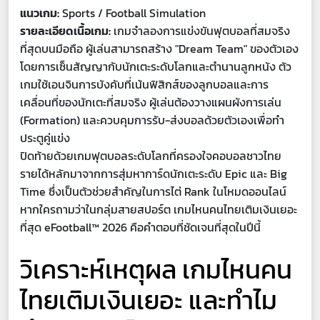
แนวเกม:
Sports / Football Simulation
รายละเอียดเนื้อเกม:
เกมจำลองการแข่งขันฟุตบอลที่สมจริง
ที่สุดบนมือถือ ผู้เล่นสามารถสร้าง "Dream Team" ของตัวเอง
โดยการเซ็นสัญญากับนักเตะระดับโลกและตำนานลูกหนัง ตัว
เกมใช้เอนจินการบังคับที่เน้นฟิสิกส์ของลูกบอลและการ
เคลื่อนที่ของนักเตะที่สมจริง ผู้เล่นต้องวางแผนผังการเล่น
(Formation) และควบคุมการรับ-ส่งบอลด้วยตัวเองเพื่อทำ
ประตูคู่แข่ง
ปิดท้ายด้วยเกมฟุตบอลระดับโลกที่ครองใจคอบอลชาวไทย
รายได้หลักมาจากการสุ่มหาการ์ดนักเตะระดับ Epic และ Big
Time ซึ่งเป็นตัวช่วยสำคัญในการไต่ Rank ในโหมดออนไลน์
หากใครถามว่าในกลุ่มสายสปอร์ต เกมไหนคนไทยเติมเงินเยอะ
ที่สุด eFootball™ 2026 คือคำตอบที่ชัดเจนที่สุดในปีนี้
วิเคราะห์เหตุผล เกมไหนคน
ไทยเติมเงินเยอะ และทำไม