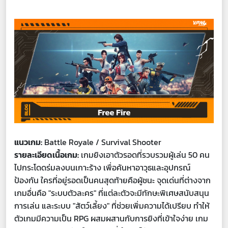
แนวเกม:
Battle Royale / Survival Shooter
รายละเอียดเนื้อเกม:
เกมยิงเอาตัวรอดที่รวบรวมผู้เล่น 50 คน
ไปกระโดดร่มลงบนเกาะร้าง เพื่อค้นหาอาวุธและอุปกรณ์
ป้องกัน ใครที่อยู่รอดเป็นคนสุดท้ายคือผู้ชนะ จุดเด่นที่ต่างจาก
เกมอื่นคือ "ระบบตัวละคร" ที่แต่ละตัวจะมีทักษะพิเศษสนับสนุน
การเล่น และระบบ "สัตว์เลี้ยง" ที่ช่วยเพิ่มความได้เปรียบ ทำให้
ตัวเกมมีความเป็น RPG ผสมผสานกับการยิงที่เข้าใจง่าย
เกม