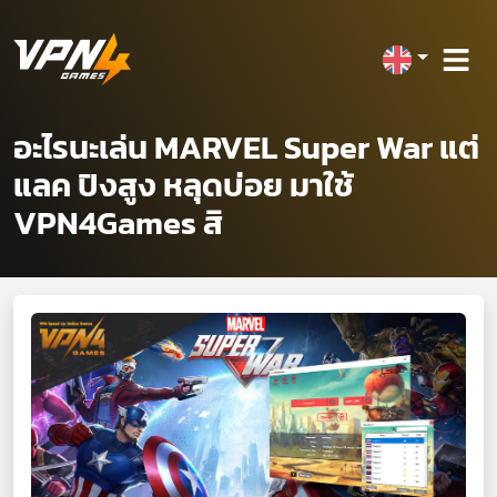
อะไรนะเล่น MARVEL Super War แต่
แลค ปิงสูง หลุดบ่อย มาใช้
VPN4Games สิ