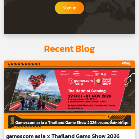
Signup
Recent Blog
gamescom asia x Thailand Game Show 2026