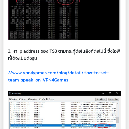
3. หา Ip address ของ TS3 ตามกระทูู้ต่อในลิงค์ต่อไปนี้ ซึ่งไอพี
ที่ได้จะเป็นดังรูป
//www.vpn4games.com/blog/detail/How-to-set-
team-speak-on-VPN4Games