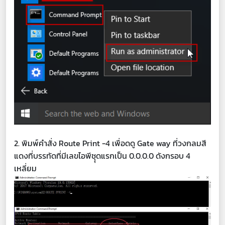
2. พิมพ์คำสั่ง Route Print -4 เพื่อดดู Gate way ที่วงกลมสี
แดงที่บรรทัดที่มีเลขไอพีชุุดแรกเป็น 0.0.0.0 ดังกรอบ 4
เหลี่ยม