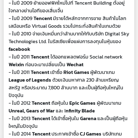
- ใน
ปี
2009
ย้ายออฟฟิศใหม่ไปที่ Tencent Building ตั้งอยู่
ใจกลางย่านไอทีของเสิ่นเจิ้น
- ในปี 2009
Tencent
มีรายได้หลักจากการขาย สินค้าในโลก
เสมือนหรือ Virtual Goods รวมไปกระทั่งสินค้าในเกมด้วย
- ใน
ปี
2010
จ่ายเงินหมื่นกว่าล้านบาทให้กับบริษัท Digital Sky
Technologies Ltd. ในรัสเซียเพื่อแฝงการลงทุนในหุ้นของ
facebook
- ในปี 2011
Tencent
ได้ออกแพลตฟอร์ม Social network
Weixin
ก่อนจะมาเปลี่ยนเป็น
Wechat
- ในปี 2011
Tencent
เข้าซื้อ
Riot Games
ผู้พัฒนาเกม
League of Legends
ด้วยเงินมหาศาล 230 ล้านเหรียญ
สหรัฐ หรือประมาณ 7,800 ล้านบาท และเป็นผู้ถือหุ้นใหญ่ใน
ปัจจุบัน
- ในปี 2012
Tencent
ถือหุ้นใน
Epic Games
ผู้พัฒนาเกม
Unreal, Gears of War
และ I
nfinity Blade
- ในปี 2013
Tencent
ได้เข้าซื้อหุ้นใน
Garena
และเป็นผู้ถือหุ้น
ใหญ่ในปัจจุบัน
- ในปี 2014
Tencent
ประกาศเข้าซื้อ
CJ Games
บริษัทเกม