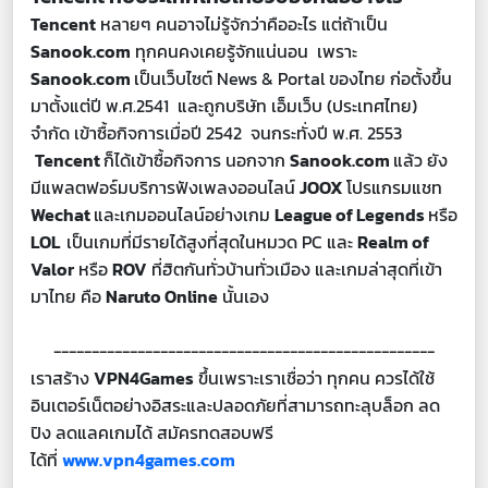
Tencent
หลายๆ คนอาจไม่รู้จักว่าคืออะไร แต่ถ้าเป็น
Sanook.com
ทุกคนคงเคยรู้จักแน่นอน เพราะ
Sanook.com
เป็นเว็บไซต์ News & Portal ของไทย ก่อตั้งขึ้น
มาตั้งแต่ปี พ.ศ.2541 และถูกบริษัท เอ็มเว็บ (ประเทศไทย)
จำกัด เข้าซื้อกิจการเมื่อปี 2542 จนกระทั่งปี พ.ศ. 2553
Tencent
ก็ได้เข้าซื้อกิจการ นอกจาก
Sanook.com
แล้ว ยัง
มีแพลตฟอร์มบริการฟังเพลงออนไลน์
JOOX
โปรแกรมแชท
Wechat
และเกมออนไลน์อย่างเกม
League of Legends
หรือ
LOL
เป็นเกมที่มีรายได้สูงที่สุดในหมวด PC
และ
Realm of
Valor
หรือ
ROV
ที่ฮิตกันทั่วบ้านทั่วเมือง และเกมล่าสุดที่เข้า
มาไทย คือ
Naruto Online
นั้นเอง
--------------------------------------------------
เราสร้าง
VPN4Games
ขึ้นเพราะเราเชื่อว่า ทุกคน ควรได้ใช้
อินเตอร์เน็ตอย่างอิสระและปลอดภัยที่สามารถทะลุบล็อก ลด
ปิง ลดแลคเกมได้ สมัครทดสอบฟรี
ได้ที่
www.vpn4games.com