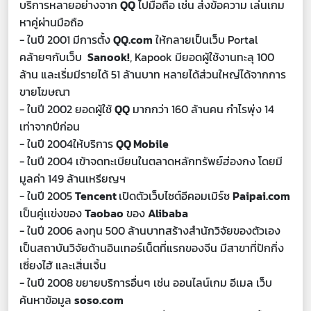
บริการหลายอย่างจาก
QQ
ไปมือถือ เช่น ส่งข้อความ เล่นเกม
หาคู่ผ่านมือถือ
- ในปี 2001 มีการตั้ง
QQ.com
ให้กลายเป็นเว็บ Portal
คล้ายๆกับเว็บ
Sanook!
, Kapook มียอดผู้ใช้งานทะลุ 100
ล้าน และเริ่มมีรายได้ 51 ล้านบาท หลายได้ส่วนใหญ่ได้จากการ
ขายโฆษณา
- ในปี 2002 ยอดผู้ใช้
QQ
มากกว่า 160 ล้านคน กำไรพุ่ง 14
เท่าจากปีก่อน
- ในปี 2004
ให้บริการ
QQ Mobile
- ในปี 2004 เข้าจดทะเบียนในตลาดหลักทรัพย์ฮ่องกง โดยมี
มูลค่า 149 ล้านเหรียญฯ
- ในปี 2005
Tencent
เปิดตัวเว็บไซต์
อีคอมเมิร์ซ
Paipai.com
เป็นคู่เเข่งของ
Taobao
ของ
Alibaba
- ใน
ปี
2006
ลงทุน 500 ล้านบาทสร้างสำนักวิจัยของตัวเอง
เป็นสถาบันวิจัยด้านอินเทอร์เน็ตที่แรกของจีน มีสาขาที่ปักกิ่ง
เซี่ยงไฮ้ และเสิ่นเจิ้น
- ใน
ปี
2008
ขยายบริการอื่นๆ เช่น ออนไลน์เกม อีเมล เว็บ
ค้นหาข้อมูล
soso.com