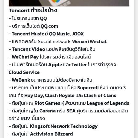
Tencent ทำอะไรบ้าง
- โปรแกรมแชท
QQ
- บริการเว็บไซต์
QQ.com
-
Tencent Music
มี
QQ Music, JOOX
- แพลตฟอร์ม Social network
Weixin/Wechat
-
Tencent Video
แอปพลิเคชันดูวิดีโอในจีน
-
WeChat Pay
โปรแกรมชำระเงินออนไลน์
-
เป็นพาร์ทเนอร์กับ
Apple
และ
Twitter
ในการทำธุรกิจ
Cloud Service
-
WeBank
ธนาคารแบบไม่ต้องมีสาขาในจีน
- บริษัทเกมในประเทศฟินแลนด์
ชื่อ
Supercell
ซึ่งมีเกมดัง
3
เกม
คือ
Hay Day, Clash Royale
และ
Clash of Clans
- ถือหุ้นใหญ่
Riot Games
ผู้พัฒนาเกม
League of Legends
- ถือหุ้นใหญ่ใน
Garena
หรือ
SEA
ผู้บริการเกมมือถือยอดฮิต
อย่าง
ROV
นั้นเอง
- ถือหุ้นใน
Kingsoft Network Technology
- ถือหุ้นใน
Activision Blizzard