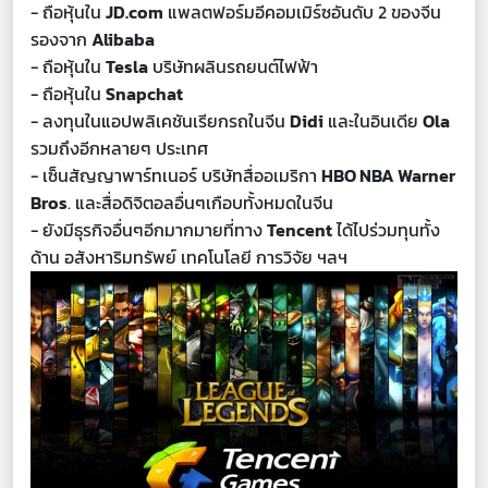
- ถือหุ้นใน
JD.com
แพลตฟอร์มอีคอมเมิร์ซอันดับ 2 ของจีน
รองจาก
Alibaba
- ถือหุ้นใน
Tesla
บริษัทผลินรถยนต์ไฟฟ้า
- ถือหุ้นใน
Snapchat
- ลงทุนในแอปพลิเคชันเรียกรถในจีน
Didi
และในอินเดีย
Ola
รวมถึงอีกหลายๆ ประเทศ
- เซ็นสัญญาพาร์ทเนอร์ บริษัทสื่ออเมริกา
HBO NBA Warner
Bros
. และสื่อดิจิตอลอื่นๆเกือบทั้งหมดในจีน
- ยังมีธุรกิจอื่นๆอีกมากมายที่ทาง
Tencent
ได้ไปร่วมทุนทั้ง
ด้าน อสังหาริมทรัพย์ เทคโนโลยี การวิจัย ฯลฯ