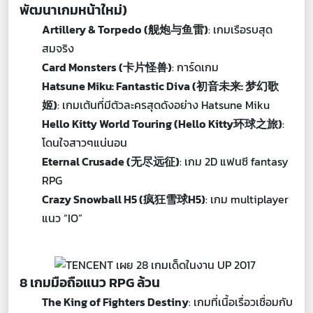
พัฒนาเกมหน้าใหม่)
Artillery & Torpedo (舰炮与鱼雷)
: เกมเรือรบสุด
สมจริง
Card Monsters (卡片怪兽)
: การ์ดเกม
Hatsune Miku: Fantastic Diva (初音未来: 梦幻歌
姬)
: เกมเต้นที่มีตัวละครสุดดังอย่าง Hatsune Miku
Hello Kitty World Touring (Hello Kitty环球之旅)
:
โดนใจสาวๆแน่นอน
Eternal Crusade (无尽远征)
: เกม 2D แฟนซี fantasy
RPG
Crazy Snowball H5 (疯狂雪球H5)
: เกม multiplayer
แนว “IO”
8 เกมมือถือแนว RPG ล้วน
The King of Fighters Destiny
: เกมที่เนื้อเรื่อวเชื่อมกับ