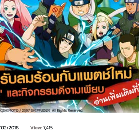
/02/2018
View:
7,415