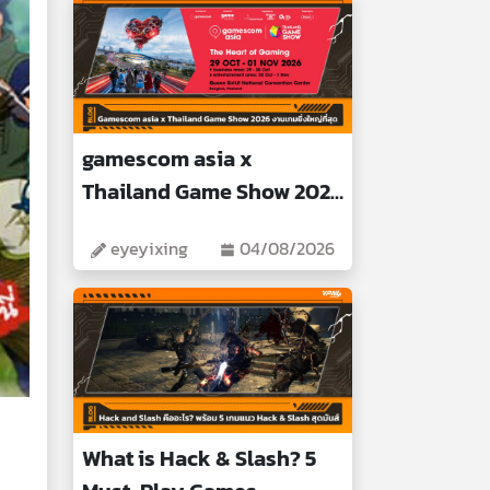
gamescom asia x
Thailand Game Show 2026
Biggest Gaming Event
eyeyixing
04/08/2026
What is Hack & Slash? 5