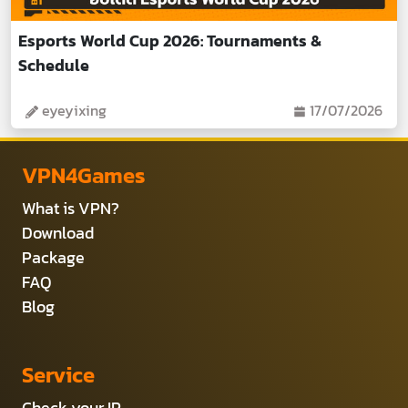
Esports World Cup 2026: Tournaments &
Schedule
eyeyixing
17/07/2026
VPN4Games
What is VPN?
Download
Package
FAQ
Blog
Service
Check your IP