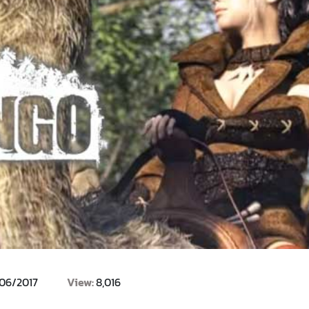
/06/2017
View:
8,016