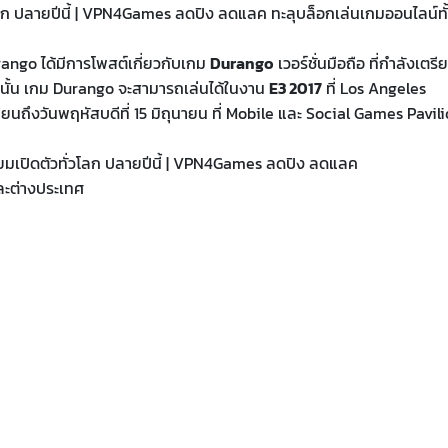
ango ได้มีการโพสต์เกี่ยวกับเกม
Durango
เวอร์ชั่นมือถือ ที่กำลังเตรี
กว่านั้น เกม Durango จะสามารถเล่นได้ในงาน
E3 2017
ที่ Los Angeles
นายนถึงวันพฤหัสบดีที่ 15 มิถุนายน ที่ Mobile และ Social Games Pavili