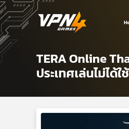
H
TERA Online Thail
ประเทศเล่นไม่ได้