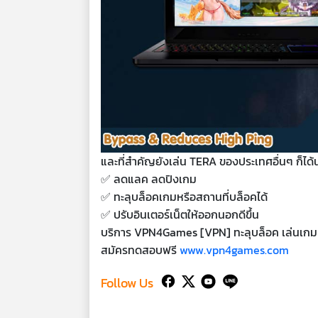
และที่สำคัญยังเล่น TERA ของประเทศอื่นๆ ก็ได้
✅ ลดแลค ลดปิงเกม
✅
ทะลุบล็อคเกมหรือสถานที่บล็อคได้
✅
ปรับอินเตอร์เน็ตให้ออกนอกดีขึ้น
บริการ VPN4Games [VPN] ทะลุบล็อค เล่นเกมน
สมัครทดสอบฟรี
www.vpn4games.com
Follow Us