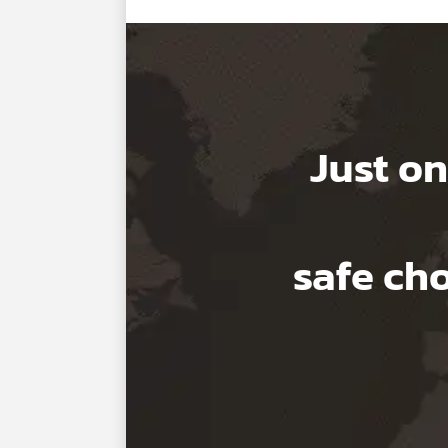
Just on
safe c