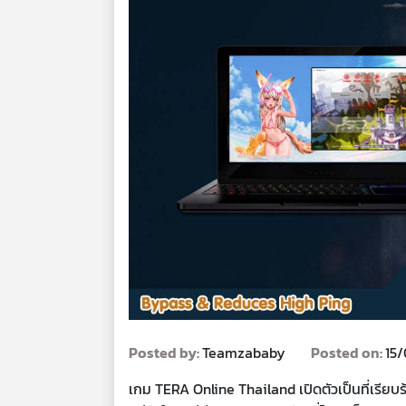
Posted by:
Teamzababy
Posted on:
15/
เกม TERA Online Thailand เปิดตัวเป็นที่เรียบร