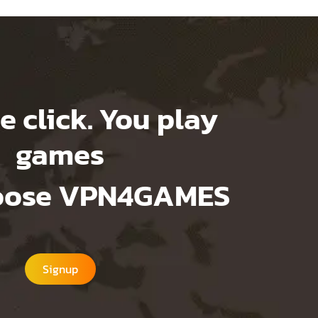
e click. You play
games
hoose VPN4GAMES
Signup