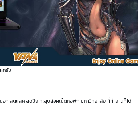
นะครับ
อก ลดแลค ลดปิง ทะลุบล้อคเน็ตหอพัก มหาวิทยาลัย ที่ทำงานก็ได้