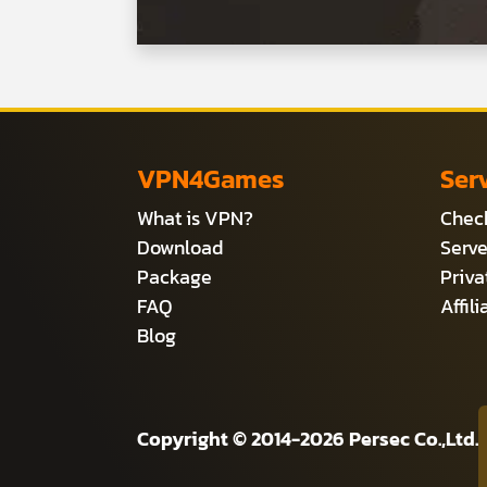
VPN4Games
Ser
What is VPN?
Check
Download
Serve
Package
Priv
FAQ
Affil
Blog
Copyright © 2014-2026 Persec Co.,Ltd.