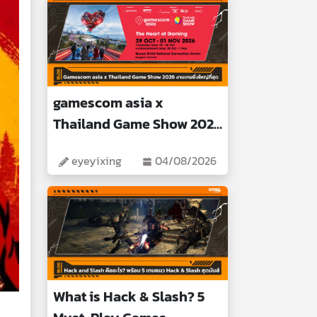
gamescom asia x
Thailand Game Show 2026
Biggest Gaming Event
eyeyixing
04/08/2026
What is Hack & Slash? 5