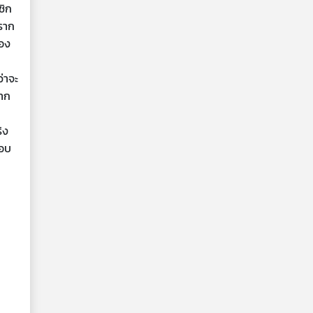
ชิก
ราก
ของ
่าจะ
ปาก
ิง
ตอบ