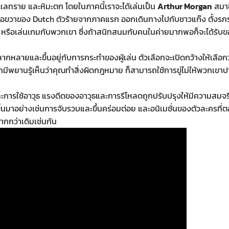
เลทราย และหิมะตก โดยในภาคนี้เราจะได้เล่นเป็น
Arthur Morgan
สมา
อขวาของ Dutch ตัวร้ายจากภาคแรก ออกเดินทางไปกับชาวแก๊ง ตั้งรก
ม หรือเล่นเกมกับพวกเขา ซึ่งถ้าสนิทสนมกับคนในค่ายมากพอก็จะได้รับ
กหลายและขึ้นอยู่กับการกระทำของผู้เล่น ตัวเลือกจะเปิดกว้างให้เลือกว
ากมีพยานรู้เห็นว่าคุณทำสิ่งผิดกฎหมาย ก็สามารถใช้การขู่ไม่ให้พวกเขา
ละการใช้อาวุธ แรงดีดของอาวุธและการรีโหลดถูกปรับปรุงให้มีความสมจร
มขึ้นมาอย่างเช่นการจับรวบและขึ้นคร่อมต่อย และอนิเมชั่นของตัวละครที่
ากกว่าเดิมเช่นกัน