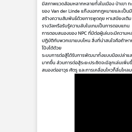
มีสภาพแวดล้อมหลากหลายทั้งในเมือง ป่าเขา ทะ
ของ Van der Linde แก๊งนอกกฎหมายและเป็นมื
สร้างความสัมพันธ์ด้วยการพูดคุย หาเสบียงเติ
รางวัลหรือรับรู้ความลับในเกมเป็นการตอบแทน
การตอบสนองของ NPC ที่มีต่อผู้เล่นจะมีความหลา
ปฏิบัติกับพวกเขาแบบไหน สิ่งที่น่าสนใจคือถ้าห
โป้งได้ด้วย
ระบบการต่อสู้ได้รับการพัฒนาทั้งแบบมือเปล่าแ
มากขึ้น ส่วนการต่อสู้ระยะประชิดจะมีลูกเล่นเพิ่
สนองต่ออาวุธ ศัตรู และการเคลื่อนไหวก็ลื่นไหลม