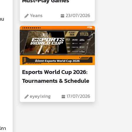
Must-Play Games
Yeans
23/07/2026
คน
Esports World Cup 2026:
Tournaments & Schedule
eyeyixing
17/07/2026
ิกา