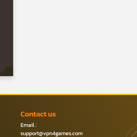
Contact us
Email :
support@vpn4games.com