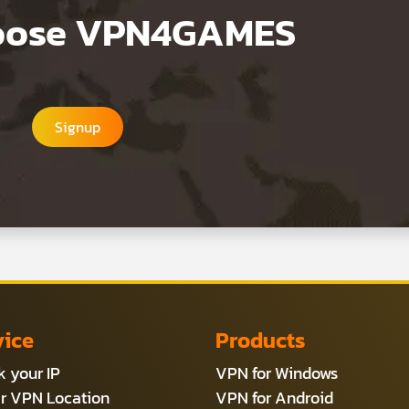
hoose VPN4GAMES
Signup
vice
Products
 your IP
VPN for Windows
r VPN Location
VPN for Android