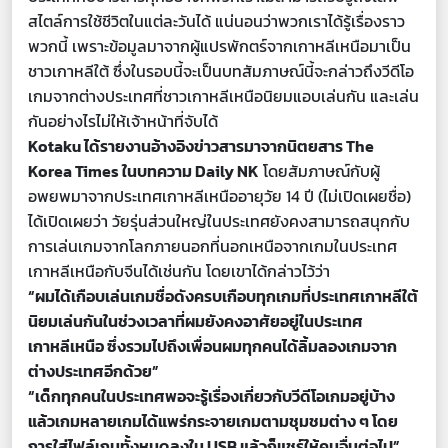
สไตล์การใช้ชีวิตในแต่ละวันได้ แน่นอนว่าพวกเราได้รู้เรื่องราว
พวกนี้ เพราะข้อมูลมาจากผู้แปรพักตร์จากเกาหลีเหนือมาเป็น
ชาวเกาหลีใต้ ซึ่งในรอบนี้จะเป็นบทสัมภาษณ์นี้จะกล่าวถึงวีดีโอ
เกมจากต่างประเทศที่ชาวเกาหลีเหนือนิยมแอบเล่นกัน และเล่น
กันอย่างไรไม่ให้เจ้าหน้าที่จับได้
Kotaku ได้รายงานอ้างอิงข่าวสารมาจากนิตยสาร The
Korea Times ในบทความ Daily NK
โดยสัมภาษณ์กับผู้
อพยพมาจากประเทศเกาหลีเหนืออายุวัย 14 ปี (ไม่เปิดเผยชื่อ)
ได้เปิดเผยว่า วัยรุ่นส่วนใหญ่ในประเทศยังคงสามารถสนุกกับ
การเล่นเกมจากโลกภายนอกที่นอกเหนือจากเกมในประเทศ
เกาหลีเหนือกับจีนได้เช่นกัน โดยเขาได้กล่าวไว้ว่า
“ผมได้เกือบเล่นเกมชื่อดังครบเกือบทุกเกมที่ประเทศเกาหลีใต้
นิยมเล่นกันในช่วงเวลาที่ผมยังคงอาศัยอยู่ในประเทศ
เกาหลีเหนือ ซึ่งรวมไปถึงเพื่อนผมทุกคนได้ลิ้มลองเกมจาก
ต่างประเทศอีกด้วย”
“เด็กทุกคนในประเทศพอจะรู้เรื่องเกี่ยวกับวีดีโอเกมอยู่บ้าง
แล้วเกมหลายเกมได้แพร่กระจายเกมตามชุมชมต่าง ๆ โดย
การใส่ไฟล์เกมทั้งหมดลงใน USB แล้วก็แชร์ให้คนอื่นต่อไป”