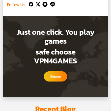
Follow Us
Just one click. You play
games
safe choose
VPN4GAMES
Signup
Recent Blog