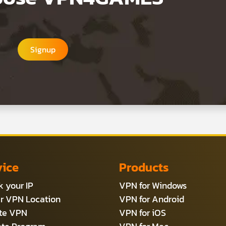
Signup
vice
Products
 your IP
VPN for Windows
r VPN Location
VPN for Android
ate VPN
VPN for iOS