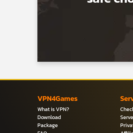
VPN4Games
Ser
What is VPN?
Check
Download
Serve
Package
Priv