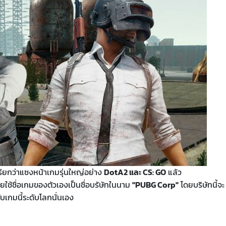
เรียกว่าแซงหน้าเกมรุ่นใหญ่อย่าง
DotA2 และ CS: GO
แล้ว
ดยใช้ชื่อเกมของตัวเองเป็นชื่อบรัษัทในนาม
"PUBG Corp"
โดยบริษัทนี้จะ
บเกมนี้ระดับโลกนั่นเอง