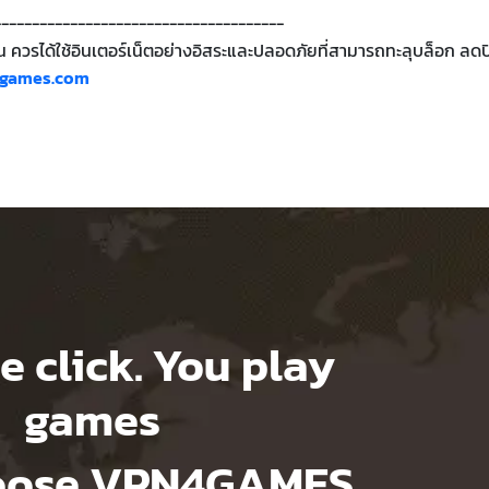
--------------------------------------
กคน ควรได้ใช้อินเตอร์เน็ตอย่างอิสระและปลอดภัยที่สามารถทะลุบล็อก ลดป
games.com
e click. You play
games
hoose VPN4GAMES