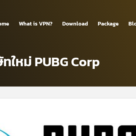
ome
What is VPN?
Download
Package
Bl
ษัทใหม่ PUBG Corp