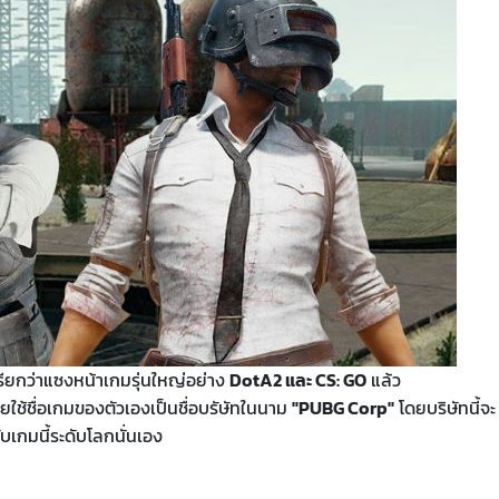
เรียกว่าแซงหน้าเกมรุ่นใหญ่อย่าง
DotA2 และ CS: GO
แล้ว
ดยใช้ชื่อเกมของตัวเองเป็นชื่อบรัษัทในนาม
"PUBG Corp"
โดยบริษัทนี้จะ
บเกมนี้ระดับโลกนั่นเอง