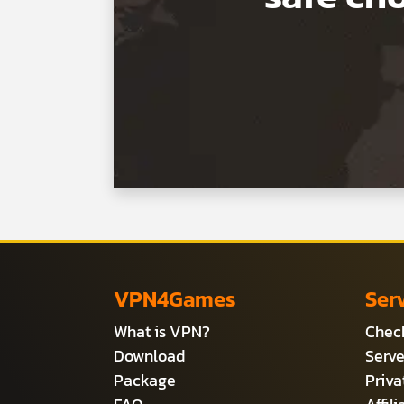
VPN4Games
Ser
What is VPN?
Check
Download
Serve
Package
Priv