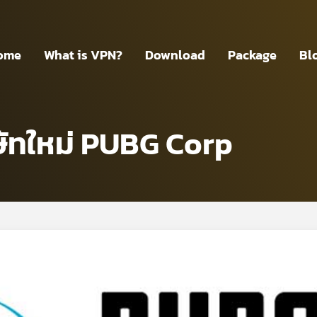
ome
What is VPN?
Download
Package
Bl
ษัทใหม่ PUBG Corp