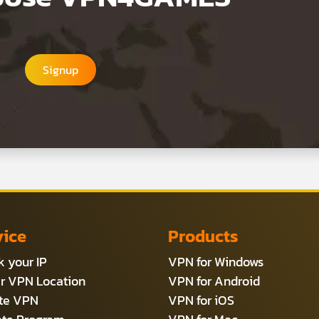
Signup
vice
Products
 your IP
VPN for Windows
r VPN Location
VPN for Android
ate VPN
VPN for iOS