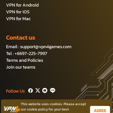
VPN for Android
VPN for iOS
VPN for Mac
Contact us
Email :
support@vpn4games.com
Tel : +6697-225-7997
Terms and Policies
Join our teams
Follow Us
This website uses cookies. Please accept
Copyright © 2014-2026 Persec Co.,Ltd.
our cookie policy for your best
AGREE