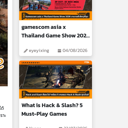
gamescom asia x
Thailand Game Show 2026
Biggest Gaming Event
eyeyixing
04/08/2026
What is Hack & Slash? 5
ด้
Must-Play Games
พราะ