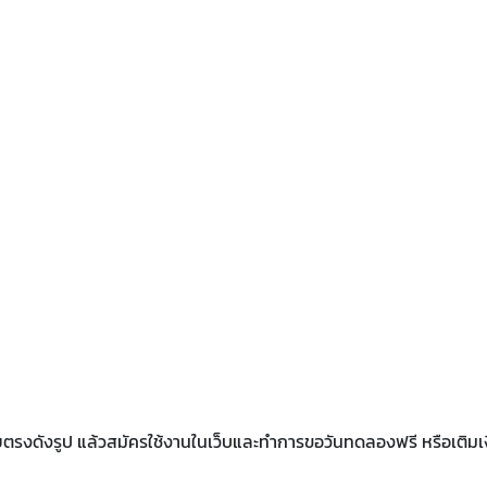
รงดังรูป แล้วสมัครใช้งานในเว็บและทำการขอวันทดลองฟรี หรือเติมเ