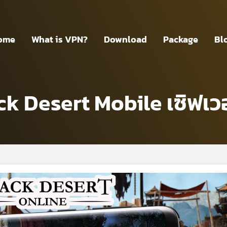
ome
What is VPN?
Download
Package
Bl
lack Desert Mobile เซิฟเว