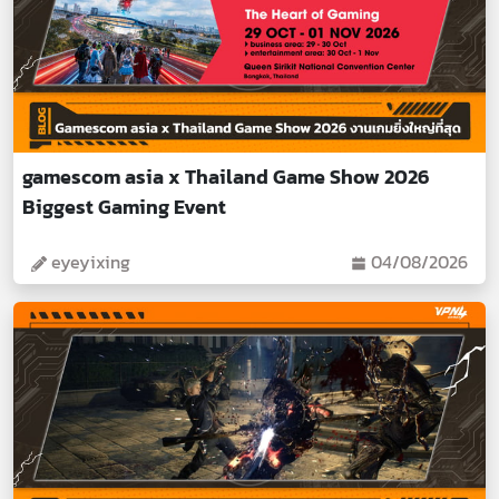
gamescom asia x Thailand Game Show 2026
Biggest Gaming Event
eyeyixing
04/08/2026