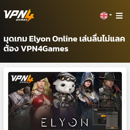
มุดเกม Elyon Online เล่นลื่นไม่แลค
ต้อง VPN4Games