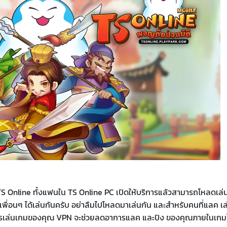
TS Online ทั้งแฟนใน TS Online PC เปิดให้บริการแล้วสามารถโหลดเล่น
เพื่อนๆ ได้เล่นกันครับ อย่าลืมไปโหลดมาเล่นกัน และสำหรับคนที่แลค เล
รเล่นเกมของคุณ VPN จะช่วยลดอาการแลค และปิง ของคุณภายในเกมไ