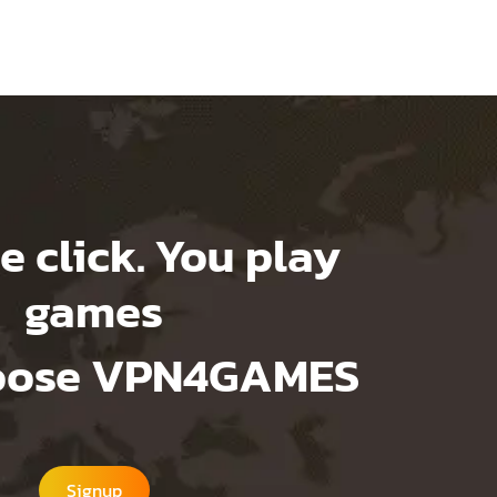
e click. You play
games
hoose VPN4GAMES
Signup