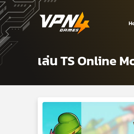
H
เล่น TS Online 