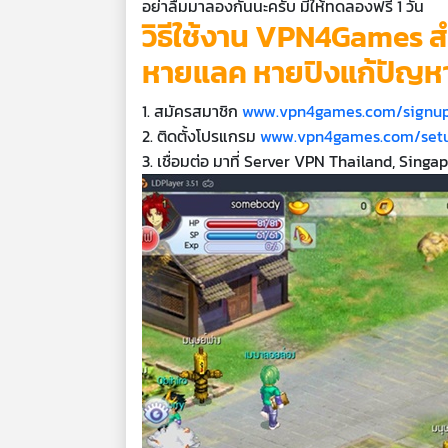
อย่าลืมมาลองกันนะครับ มีให้ทดลองฟรี 1 วัน
วิธีใช้งาน VPN4Games ส
หายแลค หายปิงแก้ปัญห
1. สมัครสมาชิก
www.vpn4games.com/signu
2. ติดตั้งโปรแกรม
www.vpn4games.com/set
3. เชื่อมต่อ มาที่ Server VPN Thailand, Singa