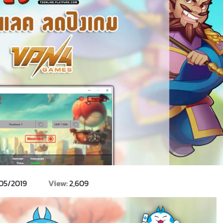
/05/2019
View:
2,609