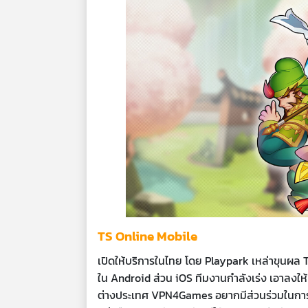
TS Online Mobile
เปิดให้บริการในไทย โดย Playpark เหล่าขุนผล 
ใน Android ส่วน iOS ทีมงานกำลังเร่ง เอาลงให้
ต่างประเทศ VPN4Games อยากมีส่วนร่วมในกา