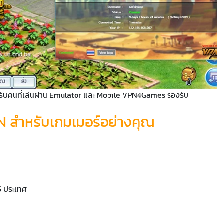
หรับคนที่เล่นผ่าน Emulator และ Mobile VPN4Games รองรับ
สำหรับเกมเมอร์อย่างคุณ
5 ประเทศ