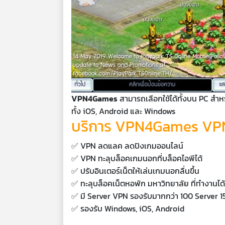
VPN4Games
สามารถเลือกใช้ได้ทั้งบน PC สำ
ทั้ง iOS, Android และ Windows
บริการ VPN4Games VPN 
✅ VPN ลดแลค ลดปิงเกมออนไลน์
✅ VPN ทะลุบล็อคเกมนอกที่บล็อคไอพีได้
✅ ปรับอินเตอร์เน็ตให้เล่นเกมนอกลื่นขึ้น
✅ ทะลุบล็อคเน็ตหอพัก มหาวิทยาลัย ที่ทำงานได้
✅ มี Server VPN รองรับมากกว่า 100 Server 1
✅ รองรับ Windows, iOS, Android