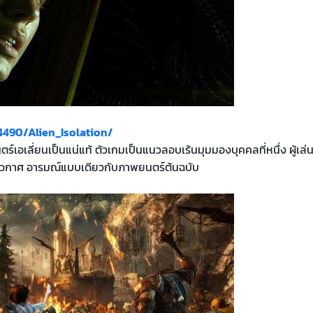
490/Alien_Isolation/
ร์เอเลี่ยนเป็นแน่แท้ ตัวเกมเป็นแนวลอบเร้นมุมมองบุคคลที่หนึ่ง ผู้เล่
ีอวกาศ อารมณ์แบบเดียวกับภาพยนตร์ต้นฉบับ