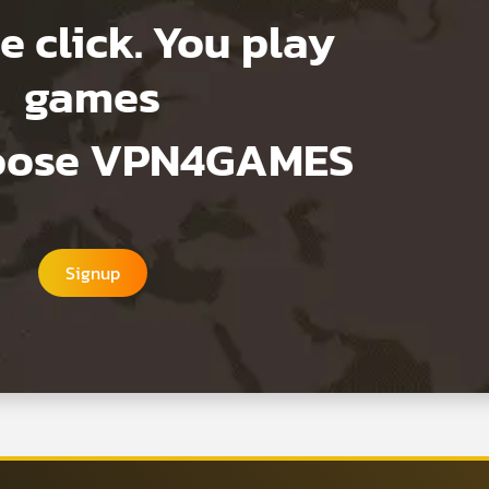
e click. You play
games
hoose VPN4GAMES
Signup