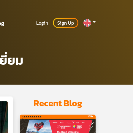
og
Login
Sign Up
ี่ยม
Recent Blog