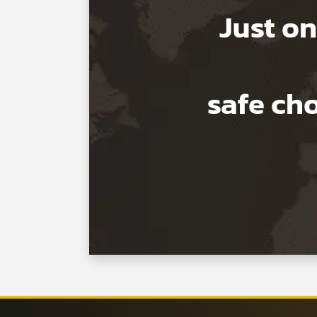
Just on
safe c