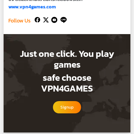
www.vpn4games.com
Follow Us
Just one click. You play
games
safe choose
VPN4GAMES
Signup