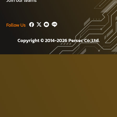
Join our teams
Follow Us
Copyright © 2014-2026 Persec Co.,Ltd.