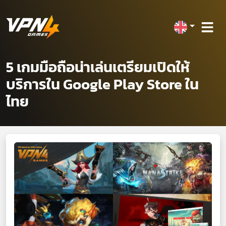
5 เกมมือถือน่าเล่นเตรียมเปิดให้
บริการใน Google Play Store ใน
ไทย