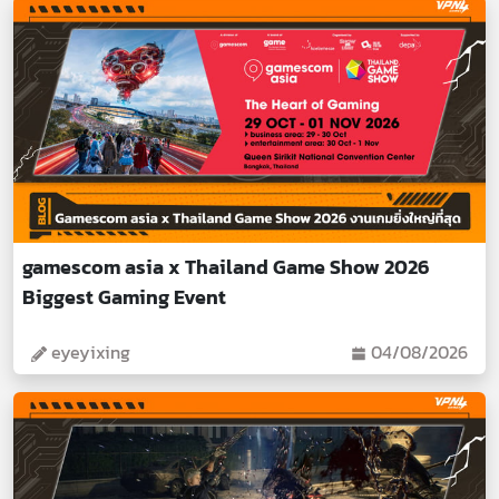
gamescom asia x Thailand Game Show 2026
Biggest Gaming Event
eyeyixing
04/08/2026