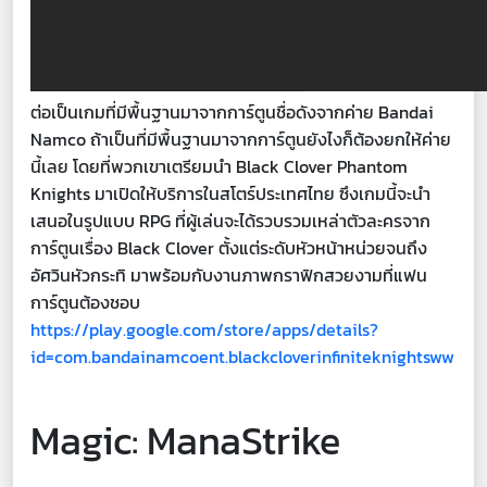
ต่อเป็นเกมที่มีพื้นฐานมาจากการ์ตูนชื่อดังจากค่าย Bandai
Namco ถ้าเป็นที่มีพื้นฐานมาจากการ์ตูนยังไงก็ต้องยกให้ค่าย
นี้เลย โดยที่พวกเขาเตรียมนำ Black Clover Phantom
Knights มาเปิดให้บริการในสโตร์ประเทศไทย ซึงเกมนี้จะนำ
เสนอในรูปแบบ RPG ที่ผู้เล่นจะได้รวบรวมเหล่าตัวละครจาก
การ์ตูนเรื่อง Black Clover ตั้งแต่ระดับหัวหน้าหน่วยจนถึง
อัศวินหัวกระทิ มาพร้อมกับงานภาพกราฟิกสวยงามที่แฟน
การ์ตูนต้องชอบ
https://play.google.com/store/apps/details?
id=com.bandainamcoent.blackcloverinfiniteknightsww
Magic: ManaStrike