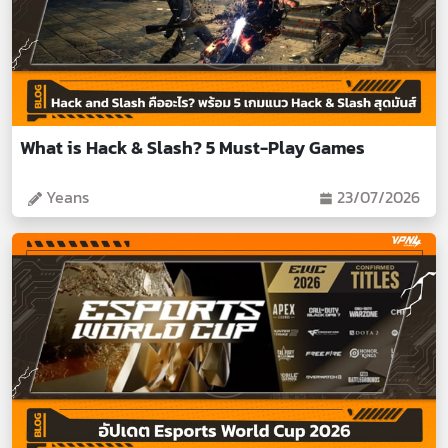
What is Hack & Slash? 5 Must-Play Games
Yeans
23/07/2026