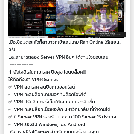
เมือเชื่อมต่อแล้วก็สามารถเข้าเล่นเกม Ran Online ได้เลยนะ
ครับ
และสามารถลอง Server VPN อื่นๆ ได้ตามใจชอบเลย
==========
ทำยังไงดีเล่นเกมแลค ปิงสูง โดนบล็อค!!!
ให้คิดถึงเรา VPN4Games
✅ VPN
ลดแลค ลดปิงเกมออนไลน์
✅ VPN
ทะลุบล็อคเกมนอกที่บล็อคไอพีได้
✅ VPN
ปรับอินเตอร์เน็ตให้เล่นเกมนอกลื่นขึ้น
✅ VPN
ทะลุบล็อคเน็ตหอพัก มหาวิทยาลัย ที่ทำงานได้
✅
มี Server VPN รองรับมากกว่า 100 Server 15 ประเทศ
✅ VPN
รองรับ Windows, ios, Android
บริการ VPN4Games สำหรับเกมเมอร์อย่างคุณ