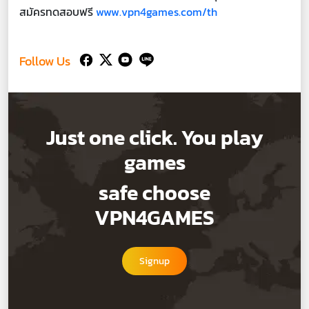
สมัครทดสอบฟรี
www.vpn4games.com/th
Follow Us
Just one click. You play
games
safe choose
VPN4GAMES
Signup