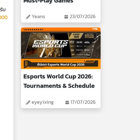
Must-Play Games
l
รับ
Yeans
23/07/2026
,000
Esports World Cup 2026:
Tournaments & Schedule
eyeyixing
17/07/2026