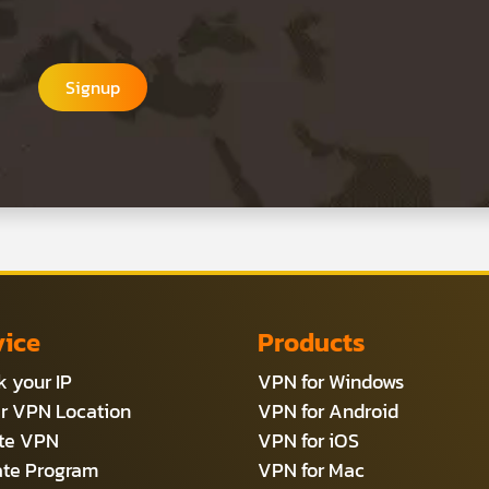
Signup
vice
Products
 your IP
VPN for Windows
r VPN Location
VPN for Android
ate VPN
VPN for iOS
iate Program
VPN for Mac