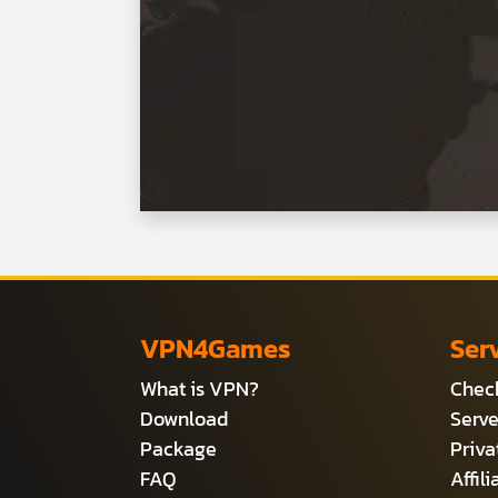
VPN4Games
Ser
What is VPN?
Check
Download
Serve
Package
Priv
FAQ
Affil