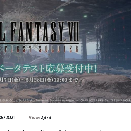
05/2021
View:
2,379