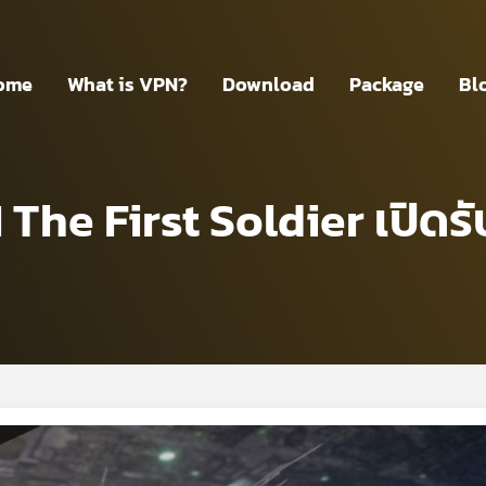
ome
What is VPN?
Download
Package
Bl
 The First Soldier เปิดร