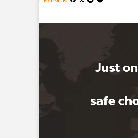
Follow Us
Just on
safe c