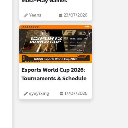
Must-Play Games
Yeans
23/07/2026
Esports World Cup 2026:
Tournaments & Schedule
eyeyixing
17/07/2026