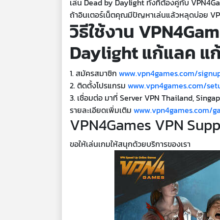
เล่น Dead by Daylight ทั้งทีต้องคู่กับ VPN4
ถ้าอินเตอร์เน็ตคุณมีปัญหาเล่นแล้วหลุดบ่อย VP
วิธีใช้งาน VPN4Ga
Daylight แก้แลค แก้
1. สมัครสมาชิก
www.vpn4games.com/signu
2. ติดตั้งโปรแกรม
www.vpn4games.com/set
3. เชื่อมต่อ มาที่ Server VPN Thailand, Singa
รายละเอียดเพิ่มเติม
www.vpn4games.com/gam
VPN4Games VPN Suppor
ขอให้เล่นเกมให้สนุกด้วยบริการของเรา