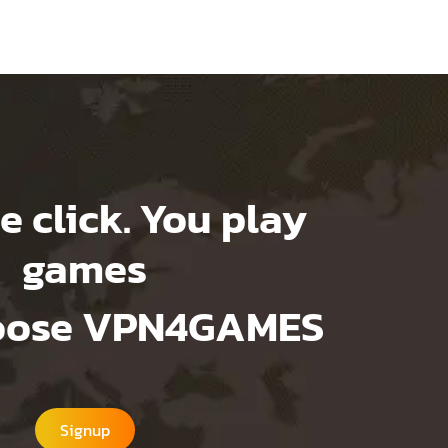
e click. You play
games
hoose VPN4GAMES
Signup