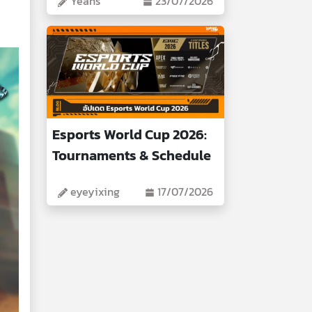
Yeans
23/07/2026
Esports World Cup 2026:
Tournaments & Schedule
eyeyixing
17/07/2026