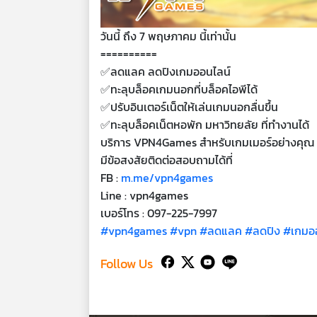
วันนี้ ถึง 7 พฤษภาคม นี้เท่านั้น
==========
✅
ลดแลค ลดปิงเกมออนไลน์
✅
ทะลุบล็อคเกมนอกที่บล็อคไอพีได้
✅
ปรับอินเตอร์เน็ตให้เล่นเกมนอกลื่นขึ้น
✅
ทะลุบล็อคเน็ตหอพัก มหาวิทยลัย ที่ทำงานได้
บริการ VPN4Games สำหรับเกมเมอร์อย่างคุณ
มีข้อสงสัยติดต่อสอบถามได้ที่
FB :
m.me/vpn4games
Line : vpn4games
เบอร์โทร : 097-225-7997
#
vpn4games
#
vpn
#
ลดแลค
#
ลดปิง
#
เกมอ
Follow Us