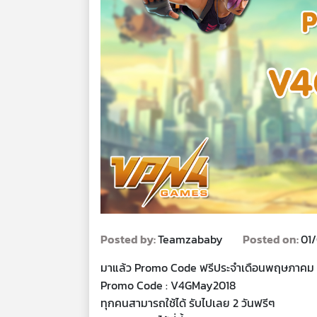
Posted by:
Teamzababy
Posted on:
01
มาแล้ว Promo Code ฟรีประจำเดือนพฤษภาคม
Promo Code : V4GMay2018
ทุกคนสามารถใช้ได้ รับไปเลย 2 วันฟรีๆ