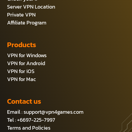
Server VPN Location
Private VPN
Affiliate Program
Products
VPN for Windows
VPN for Android
VPN for iOS
VPN for Mac
Contact us
Email :
support@vpn4games.com
Tel : +6697-225-7997
Terms and Policies