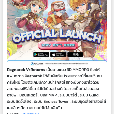
Ragnarok V: Returns
เป็นเกมแนว 3D MMORPG ที่จะให้
แฟนๆชาว Ragnarok ได้สัมผัสกับประสบการณ์ที่แสนวิเศษ
ครั้งใหม่ โดยตัวเกมมีความน่ารักสดใสที่จะยังคงเอาไว้ด้วย
สเน่ห์ของซีรีส์นี้เอาไว้ได้เป้นอย่างดี ไม่ว่าจะเป็นในส่วนของ
อาชีพ , มอนสเตอร์ , บอส MVP , ระบบปาร์ตี้ , ระบบ Guild ,
ระบบสัตว์เลี้ยง , ระบบ Endless Tower , ระบบชุดเสื้อผ้าสวมใส่
และอื่นๆอีกมากมายให้ได้สัมผัสกัน