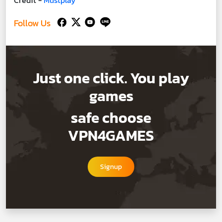
Credit -
Mustplay
Follow Us
Just one click. You play
games
safe choose
VPN4GAMES
Signup